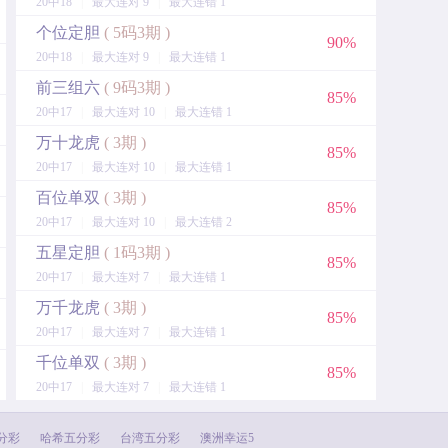
20中18
|
最大连对 9
|
最大连错 1
个位定胆
( 5码3期 )
90%
20中18
|
最大连对 9
|
最大连错 1
前三组六
( 9码3期 )
85%
20中17
|
最大连对 10
|
最大连错 1
万十龙虎
( 3期 )
85%
20中17
|
最大连对 10
|
最大连错 1
百位单双
( 3期 )
85%
20中17
|
最大连对 10
|
最大连错 2
五星定胆
( 1码3期 )
85%
20中17
|
最大连对 7
|
最大连错 1
万千龙虎
( 3期 )
85%
20中17
|
最大连对 7
|
最大连错 1
千位单双
( 3期 )
85%
20中17
|
最大连对 7
|
最大连错 1
分彩
哈希五分彩
台湾五分彩
澳洲幸运5