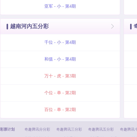
第五名 - 双 - 第2期
亚军 - 小 - 第4期
冠军 - 双 - 第2期
第五名 - 大 - 第4期
越南河内五分彩
亚军 - 单 - 第2期
第十名 - 单 - 第3期
千位 - 小 - 第4期
第十名 - 单 - 第2期
第七名 - 小 - 第3期
和值 - 小 - 第4期
第五名 - 小 - 第2期
季军 - 虎 - 第2期
万十 - 虎 - 第3期
亚军 - 小 - 第2期
第四名 - 龙 - 第2期
个位 - 单 - 第2期
冠亚和 - 小 - 第2期
第五名 - 双 - 第2期
百位 - 单 - 第2期
季军 - 大 - 第2期
冠军 - 双 - 第2期
百位 - 小 - 第2期
彩票计划
奇趣腾讯分分彩
奇趣腾讯三分彩
奇趣腾讯五分彩
奇趣腾讯