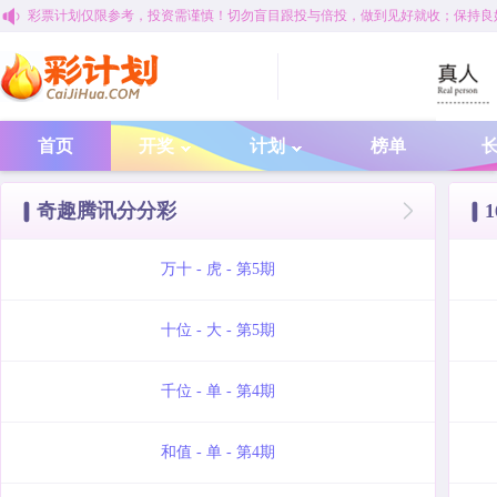
彩票计划仅限参考，投资需谨慎！切勿盲目跟投与倍投，做到见好就收；保持良
首页
开奖
计划
榜单
奇趣腾讯分分彩
万十 - 虎 - 第5期
十位 - 大 - 第5期
千位 - 单 - 第4期
和值 - 单 - 第4期